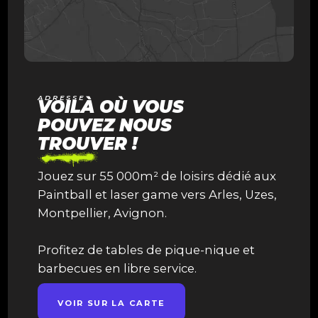
ADRESSE
VOILÀ OÙ VOUS
POUVEZ NOUS
TROUVER !
Jouez sur 55 000m² de loisirs dédié aux
Paintball et laser game vers Arles, Uzes,
Montpellier, Avignon.
Profitez de tables de pique-nique et
barbecues en libre service.
VOIR SUR LA CARTE