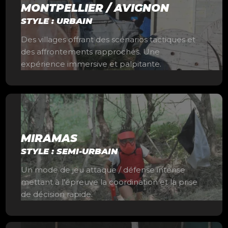
MONTPELLIER / AVIGNON
STYLE : URBAIN
Des villages offrant des scénarios tactiques et
des affrontements rapprochés. Une
expérience immersive et palpitante.
MIRAMAS
STYLE : SEMI-URBAIN
Un mode de jeu attaque / défense intense
mettant à l'épreuve la coordination et la prise
de décision rapide.