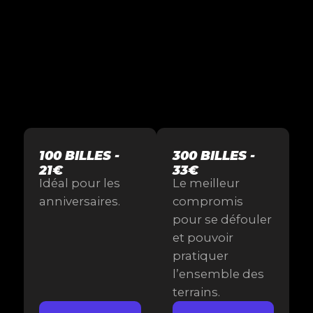
Billes calibre 68
Avec un arbitre dédié
Sur 50 000m2
Sans contrainte de temps
100 BILLES -
300 BILLES -
21€
33€
Idéal pour les
Le meilleur
anniversaires.
compromis
pour se défouler
et pouvoir
pratiquer
l’ensemble des
terrains.